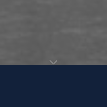
Wat is uw actuele kennispositie
van waaruit u beslissingen neemt
om uw visie op publieke waarde te
operationaliseren en om te zetten
naar resultaten?