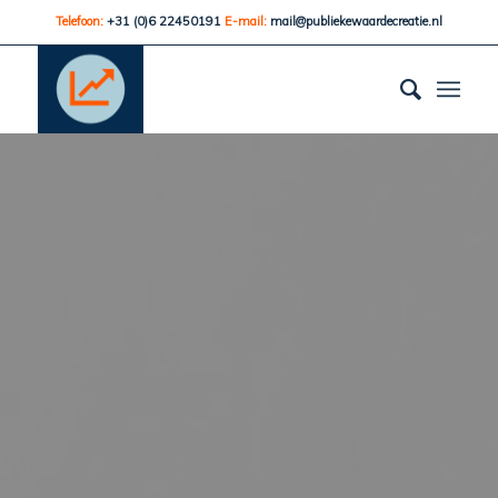
Telefoon:
+31 (0)6 22450191
E-mail:
mail@publiekewaardecreatie.nl