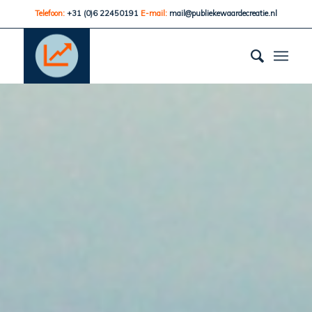
Telefoon:
+31 (0)6 22450191
E-mail:
mail@publiekewaardecreatie.nl