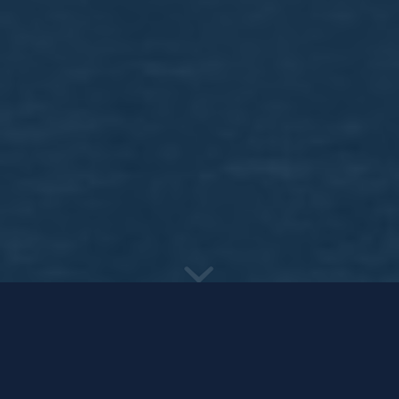
Heeft u een vraag, opmerking of
tip?
Of wilt u teruggebeld worden?