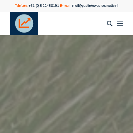
Telefoon:
+31 (0)6 22450191
E-mail:
mail@publiekewaardecreatie.nl